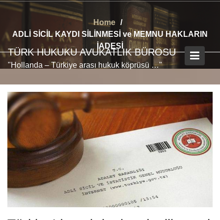
Skip
to
Home
content
ADLİ SİCİL KAYDI SİLİNMESİ ve MEMNU HAKLARIN
İADESİ
TÜRK HUKUKU AVUKATLIK BÜROSU
"Hollanda – Türkiye arası hukuk köprüsü …"