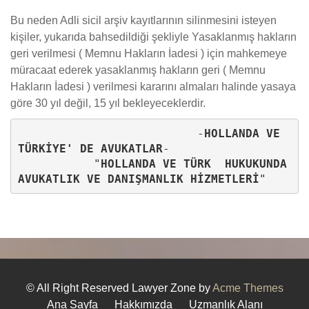
Bu neden Adli sicil arşiv kayıtlarının silinmesini isteyen
kişiler, yukarıda bahsedildiği şekliyle Yasaklanmış hakların
geri verilmesi ( Memnu Hakların İadesi ) için mahkemeye
müracaat ederek yasaklanmış hakların geri ( Memnu
Hakların İadesi ) verilmesi kararını almaları halinde yasaya
göre 30 yıl değil, 15 yıl bekleyeceklerdir.
                          -
HOLLANDA VE 
TÜRKİYE' DE AVUKATLAR
-

           "
HOLLANDA VE TÜRK  HUKUKUNDA 
AVUKATLIK VE DANIŞMANLIK HİZMETLERİ
" 
© All Right Reserved
Lawyer Zone by
Acme Themes
Ana Sayfa
Hakkımızda
Uzmanlık Alanı