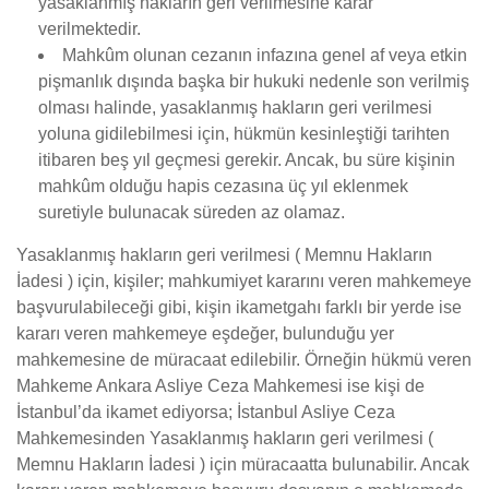
yasaklanmış hakların geri verilmesine karar
verilmektedir.
Mahkûm olunan cezanın infazına genel af veya etkin
pişmanlık dışında başka bir hukuki nedenle son verilmiş
olması halinde, yasaklanmış hakların geri verilmesi
yoluna gidilebilmesi için, hükmün kesinleştiği tarihten
itibaren beş yıl geçmesi gerekir. Ancak, bu süre kişinin
mahkûm olduğu hapis cezasına üç yıl eklenmek
suretiyle bulunacak süreden az olamaz.
Yasaklanmış hakların geri verilmesi ( Memnu Hakların
İadesi ) için, kişiler; mahkumiyet kararını veren mahkemeye
başvurulabileceği gibi, kişin ikametgahı farklı bir yerde ise
kararı veren mahkemeye eşdeğer, bulunduğu yer
mahkemesine de müracaat edilebilir. Örneğin hükmü veren
Mahkeme Ankara Asliye Ceza Mahkemesi ise kişi de
İstanbul’da ikamet ediyorsa; İstanbul Asliye Ceza
Mahkemesinden Yasaklanmış hakların geri verilmesi (
Memnu Hakların İadesi ) için müracaatta bulunabilir. Ancak