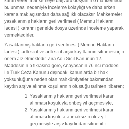
kararı veren mahkemeye başvuru dosyanın o mahkemede
bulunması nedeniyle inceleme kolaylığı ve daha erken
karar almak açısından daha sağlıklı olacaktır. Mahkemeler
yasaklanmış hakların geri verilmesi ( Memnu Hakların
İadesi ) kararını genelde dosya üzerinde inceleme yaparak
vermektedirler.
Yasaklanmış hakların geri verilmesi ( Memnu Hakların
İadesi ), adli sicil ve adli sicil arşiv kayıtlarının silinmesi için
önem arz etmektedir. Zira Adli Sicil Kanunun 12.
Maddesinin b fıkrasına göre, Anayasanın 76 ncı maddesi
ile Türk Ceza Kanunu dışındaki kanunlarda bir hak
yoksunluğuna neden olan mahkûmiyetler bakımından
kaydın arşive alınma koşullarının oluştuğu tarihten itibaren;
Yasaklanmış hakların geri verilmesi kararı
alınması koşuluyla onbeş yıl geçmesiyle,
Yasaklanmış hakların geri verilmesi kararı
alınması koşulu aranmaksızın otuz yıl
geçmesiyle arşiv kaydından silinebilir.